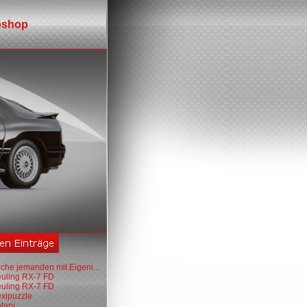
shop
che jemanden mit Eigeni...
euling RX-7 FD
euling RX-7 FD
exipuzzle
tary