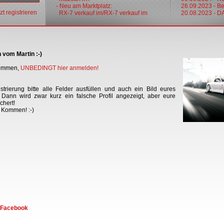
- Neu am Marktplatz:
26.09.2023 - Bes
tzt registrieren
RX-7 verkauf im/RX-7 verkauf im
20.08.2023 - 
 vom Martin :-)
 kommen,
UNBEDINGT hier anmelden
!
trierung bitte alle Felder ausfüllen und auch ein Bild eures
Dann wird zwar kurz ein falsche Profil angezeigt, aber eure
chert!
r Kommen! :-)
f Facebook