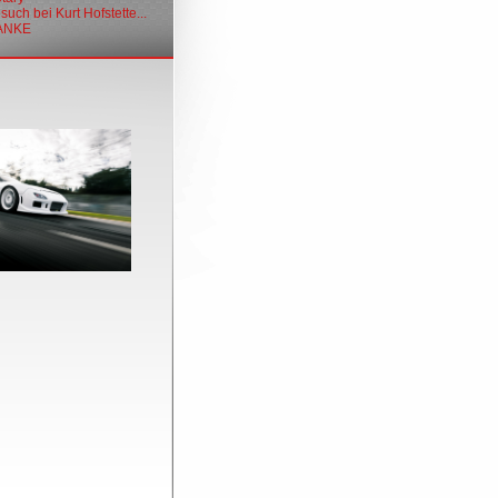
uch bei Kurt Hofstette...
DANKE