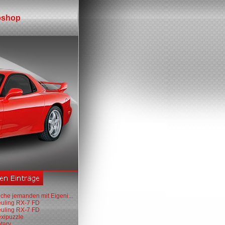
shop
che jemanden mit Eigeni...
euling RX-7 FD
euling RX-7 FD
exipuzzle
tary