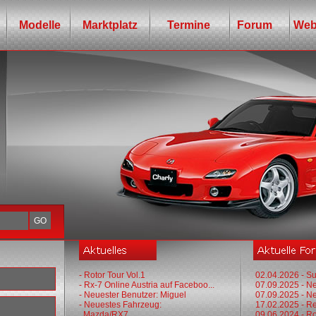
Modelle
Marktplatz
Termine
Forum
Web
- Rotor Tour Vol.1
02.04.2026 - Su
- Rx-7 Online Austria auf Faceboo...
07.09.2025 - N
- Neuester Benutzer: Miguel
07.09.2025 - N
- Neuestes Fahrzeug:
17.02.2025 - R
Mazda/RX7
09.06.2024 - Ro