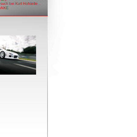
uch bei Kurt Hofstette...
DANKE