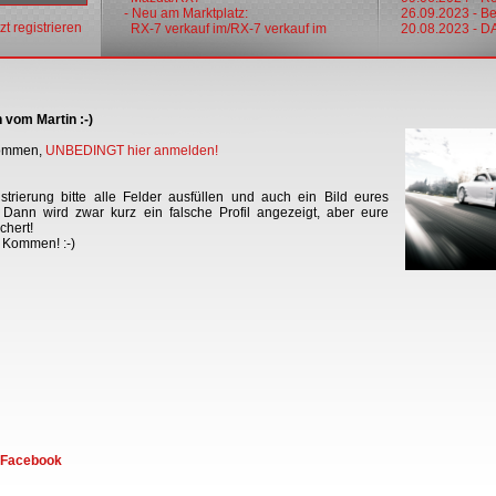
- Neu am Marktplatz:
26.09.2023 - Bes
tzt registrieren
RX-7 verkauf im/RX-7 verkauf im
20.08.2023 - 
 vom Martin :-)
 kommen,
UNBEDINGT hier anmelden
!
trierung bitte alle Felder ausfüllen und auch ein Bild eures
Dann wird zwar kurz ein falsche Profil angezeigt, aber eure
chert!
r Kommen! :-)
f Facebook