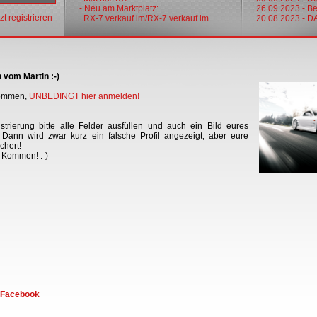
- Neu am Marktplatz:
26.09.2023 - Bes
tzt registrieren
RX-7 verkauf im/RX-7 verkauf im
20.08.2023 - 
 vom Martin :-)
 kommen,
UNBEDINGT hier anmelden
!
trierung bitte alle Felder ausfüllen und auch ein Bild eures
Dann wird zwar kurz ein falsche Profil angezeigt, aber eure
chert!
r Kommen! :-)
f Facebook