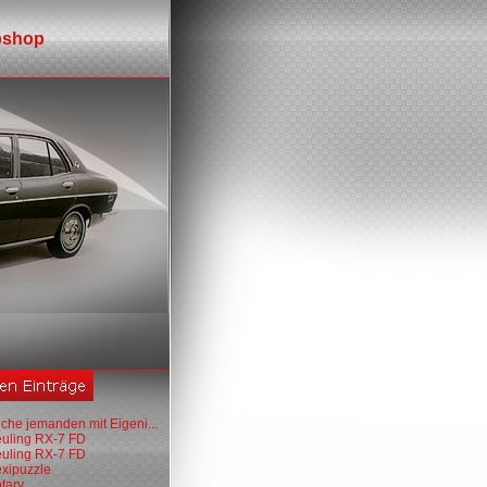
shop
che jemanden mit Eigeni...
euling RX-7 FD
euling RX-7 FD
exipuzzle
tary